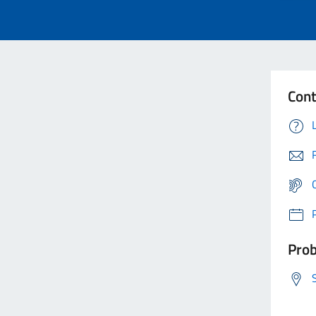
Cont
Prob