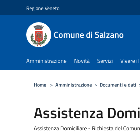
Salta al contenuto principale
Regione Veneto
Comune di Salzano
Amministrazione
Novità
Servizi
Vivere 
Home
>
Amministrazione
>
Documenti e dati
Assistenza Domic
Assistenza Domiciliare - Richiesta del Comun