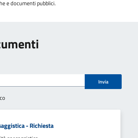
che e documenti pubblici.
ocumenti
Invia
ico
aggistica - Richiesta