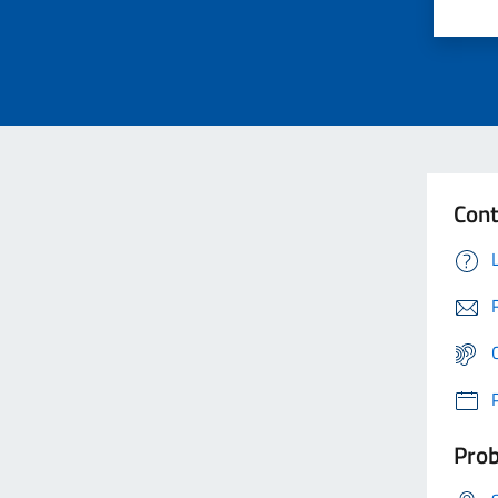
Cont
Prob