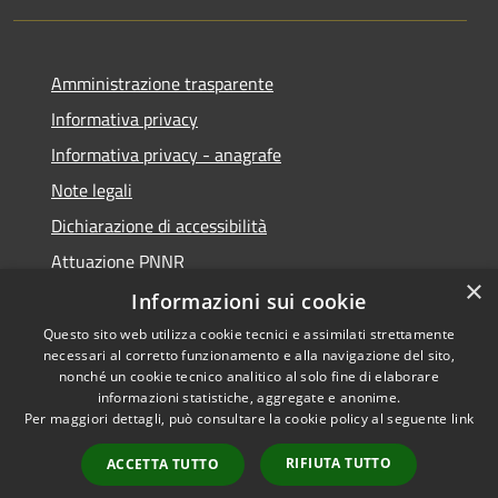
Amministrazione trasparente
Informativa privacy
Informativa privacy - anagrafe
Note legali
Dichiarazione di accessibilità
Attuazione PNNR
×
Whistleblowing
Informazioni sui cookie
Questo sito web utilizza cookie tecnici e assimilati strettamente
necessari al corretto funzionamento e alla navigazione del sito,
nonché un cookie tecnico analitico al solo fine di elaborare
informazioni statistiche, aggregate e anonime.
RSS
Copyright © 2026 • Comune di
Per maggiori dettagli, può consultare la cookie policy al seguente
link
Accessibilità
Salzano • Powered by
Privacy
Municipium
Accesso
•
RIFIUTA TUTTO
ACCETTA TUTTO
Cookie
redazione