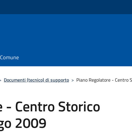
il Comune
>
Documenti (tecnico) di supporto
>
Piano Regolatore - Centro 
 - Centro Storico
go 2009