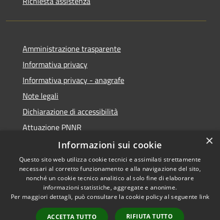
Richiesta assistenza
Amministrazione trasparente
Informativa privacy
Informativa privacy - anagrafe
Note legali
Dichiarazione di accessibilità
Attuazione PNNR
×
Whistleblowing
Informazioni sui cookie
Questo sito web utilizza cookie tecnici e assimilati strettamente
necessari al corretto funzionamento e alla navigazione del sito,
nonché un cookie tecnico analitico al solo fine di elaborare
informazioni statistiche, aggregate e anonime.
RSS
Copyright © 2026 • Comune di
Per maggiori dettagli, può consultare la cookie policy al seguente
link
Accessibilità
Salzano • Powered by
Privacy
Municipium
Accesso
•
RIFIUTA TUTTO
ACCETTA TUTTO