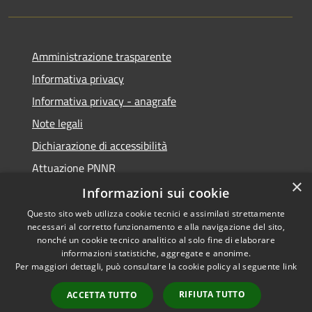
Amministrazione trasparente
Informativa privacy
Informativa privacy - anagrafe
Note legali
Dichiarazione di accessibilità
Attuazione PNNR
×
Whistleblowing
Informazioni sui cookie
Questo sito web utilizza cookie tecnici e assimilati strettamente
necessari al corretto funzionamento e alla navigazione del sito,
nonché un cookie tecnico analitico al solo fine di elaborare
informazioni statistiche, aggregate e anonime.
RSS
Copyright © 2026 • Comune di
Per maggiori dettagli, può consultare la cookie policy al seguente
link
Accessibilità
Salzano • Powered by
Privacy
Municipium
Accesso
•
RIFIUTA TUTTO
ACCETTA TUTTO
Cookie
redazione