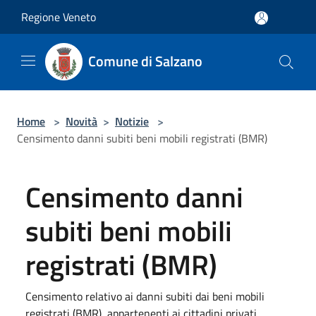
Salta al contenuto principale
Regione Veneto
Comune di Salzano
Home
>
Novità
>
Notizie
>
Censimento danni subiti beni mobili registrati (BMR)
Censimento danni
subiti beni mobili
registrati (BMR)
Censimento relativo ai danni subiti dai beni mobili
registrati (BMR), appartenenti ai cittadini privati,