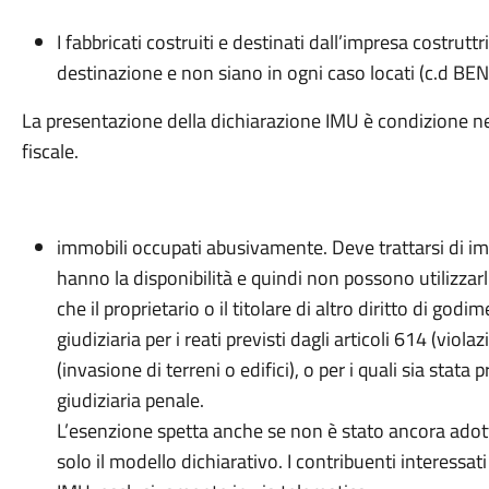
I fabbricati costruiti e destinati dall’impresa costrutt
destinazione e non siano in ogni caso locati (c.d B
La presentazione della dichiarazione IMU è condizione ne
fiscale.
immobili occupati abusivamente. Deve trattarsi di immo
hanno la disponibilità e quindi non possono utilizzarli.
che il proprietario o il titolare di altro diritto di go
giudiziaria per i reati previsti dagli articoli 614 (vio
(invasione di terreni o edifici), o per i quali sia stat
giudiziaria penale.
L’esenzione spetta anche se non è stato ancora adott
solo il modello dichiarativo. I contribuenti interessa