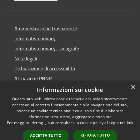
Amministrazione trasparente
Informativa privacy
Informativa privacy - anagrafe
Note legali
Dichiarazione di accessibilità
Attuazione PNNR
×
Whistleblowing
Informazioni sui cookie
Questo sito web utilizza cookie tecnici e assimilati strettamente
necessari al corretto funzionamento e alla navigazione del sito,
nonché un cookie tecnico analitico al solo fine di elaborare
informazioni statistiche, aggregate e anonime.
RSS
Copyright © 2026 • Comune di
Per maggiori dettagli, può consultare la cookie policy al seguente
link
Accessibilità
Salzano • Powered by
Privacy
Municipium
Accesso
•
RIFIUTA TUTTO
ACCETTA TUTTO