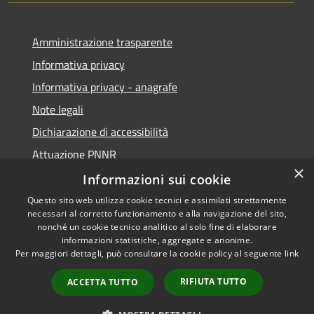
Amministrazione trasparente
Informativa privacy
Informativa privacy - anagrafe
Note legali
Dichiarazione di accessibilità
Attuazione PNNR
×
Whistleblowing
Informazioni sui cookie
Questo sito web utilizza cookie tecnici e assimilati strettamente
necessari al corretto funzionamento e alla navigazione del sito,
nonché un cookie tecnico analitico al solo fine di elaborare
informazioni statistiche, aggregate e anonime.
RSS
Copyright © 2026 • Comune di
Per maggiori dettagli, può consultare la cookie policy al seguente
link
Accessibilità
Salzano • Powered by
Privacy
Municipium
Accesso
•
RIFIUTA TUTTO
ACCETTA TUTTO
Cookie
redazione