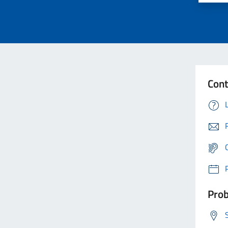
Cont
Prob