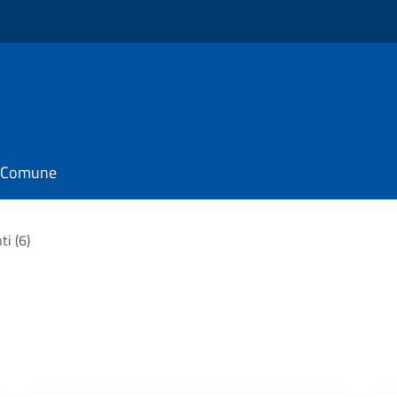
il Comune
ti (6)