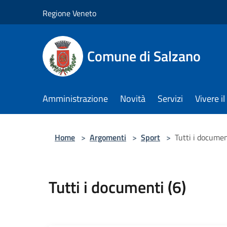
Salta al contenuto principale
Regione Veneto
Comune di Salzano
Amministrazione
Novità
Servizi
Vivere 
Home
>
Argomenti
>
Sport
>
Tutti i documen
Tutti i documenti (6)