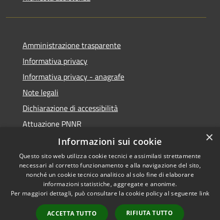
Amministrazione trasparente
Informativa privacy
Informativa privacy - anagrafe
Note legali
Dichiarazione di accessibilità
Attuazione PNNR
×
Whistleblowing
Informazioni sui cookie
Questo sito web utilizza cookie tecnici e assimilati strettamente
necessari al corretto funzionamento e alla navigazione del sito,
nonché un cookie tecnico analitico al solo fine di elaborare
informazioni statistiche, aggregate e anonime.
RSS
Copyright © 2026 • Comune di
Per maggiori dettagli, può consultare la cookie policy al seguente
link
Accessibilità
Salzano • Powered by
Privacy
Municipium
Accesso
•
RIFIUTA TUTTO
ACCETTA TUTTO