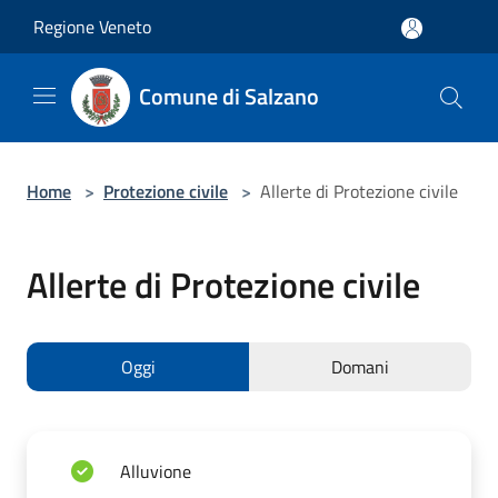
Salta al contenuto principale
Regione Veneto
Comune di Salzano
Home
>
Protezione civile
>
Allerte di Protezione civile
Allerte di Protezione civile
Oggi
Domani
Alluvione