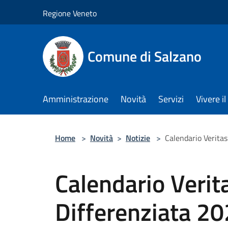
Salta al contenuto principale
Regione Veneto
Comune di Salzano
Amministrazione
Novità
Servizi
Vivere 
Home
>
Novità
>
Notizie
>
Calendario Verita
Calendario Verit
Differenziata 2