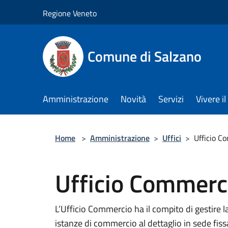
Salta al contenuto principale
Regione Veneto
Comune di Salzano
Amministrazione
Novità
Servizi
Vivere 
Home
>
Amministrazione
>
Uffici
>
Ufficio C
Ufficio Commerc
L’Ufficio Commercio ha il compito di gestire la
istanze di commercio al dettaglio in sede fi