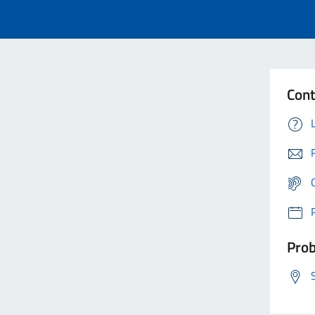
Cont
Prob