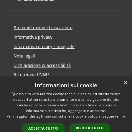
Amministrazione trasparente
Informativa privacy
Informativa privacy - anagrafe
Note legali
Dichiarazione di accessibilità
Attuazione PNNR
×
Whistleblowing
Informazioni sui cookie
Questo sito web utilizza cookie tecnici e assimilati strettamente
necessari al corretto funzionamento e alla navigazione del sito,
nonché un cookie tecnico analitico al solo fine di elaborare
informazioni statistiche, aggregate e anonime.
RSS
Copyright © 2026 • Comune di
Per maggiori dettagli, può consultare la cookie policy al seguente
link
Accessibilità
Salzano • Powered by
Privacy
Municipium
Accesso
•
RIFIUTA TUTTO
ACCETTA TUTTO